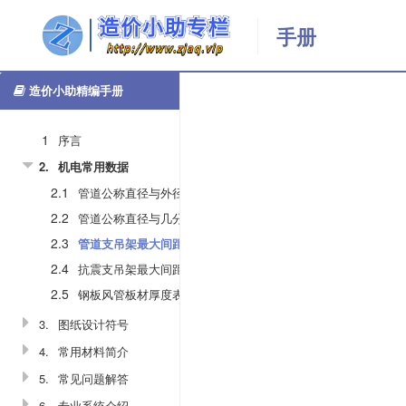
手册
造价小助精编手册
更多
管
手册列表
返回首页
道
支
1
序言
吊
2.
机电常用数据
架
2.1
管道公称直径与外径对照表
最
大
2.2
管道公称直径与几分管对照表
间
2.3
管道支吊架最大间距表
距
2.4
抗震支吊架最大间距表
表
2.5
钢板风管板材厚度表
3.
图纸设计符号
10989
4.
常用材料简介
造
5.
常见问题解答
价
小
6.
专业系统介绍